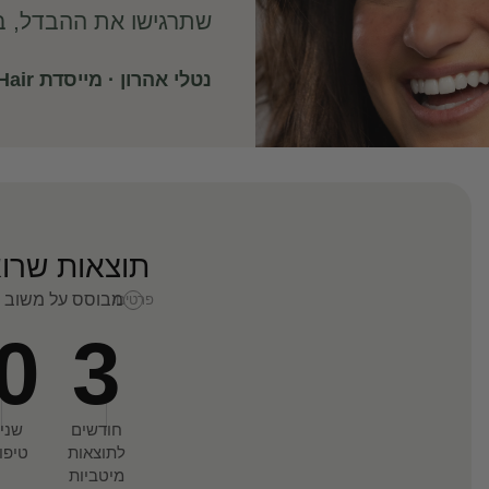
שתרגישו את ההבדל, בדי
נטלי אהרון · מייסדת Hi! Hair
תוצאות שרוא
מבוסס על משוב ו
פרטים
i
0
3
חודשים
שני
לתוצאות
טיפו
מיטביות