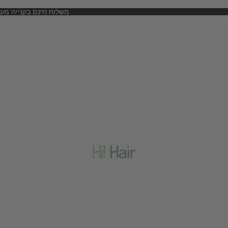
SUMMER SALE 20% OFF EVERYTHING · משלוח חינם בקנייה מעל 