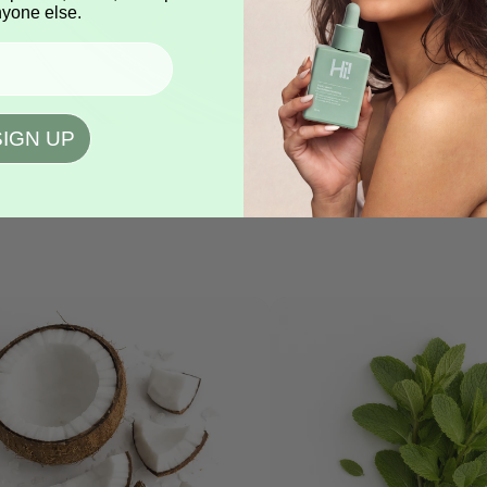
yone else.
SIGN UP