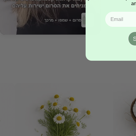
an
Email
סרום + שמפו + מרכך