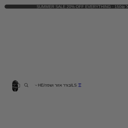
150₪
סה"כ
פריטים
ILS
בורר אזור ושפה
/
HE
בעגלה:
0