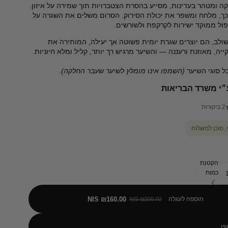
 ומטהר בעדינות, מסייע בהסרת הצטברויות תוך שמירה על איזון.
ך, מלחח ומשפר את יכולת הסירוק. הסרום משלים את השגרה על
פול ממוקד ישירות לקרקפת ולשורשים.
ולב, הם יוצרים שגרת יומית פשוטה אך יעילה, המותירה את
יה, מאוזנת ורעננה — והשיער מרגיש רך יותר, קליל ומלא חיוניות.
ל סוגי השיער
(השמפו אינו מומלץ לשיער שעבר החלקה).
״י משרד הבריאות
2 ביקורות
 מוכן למשלוח
הקטנת
כמות
הוספה לעגלה
₪160.00 NIS
₪200.00 NIS
יו