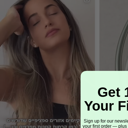
Get 
Your F
Sign up for our newsl
your first order — plus