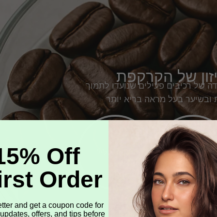
זון של הקרקפת
 של רכיבים פעילים שנועדו לתמוך
ובשיער בעל מראה בריא יותר
15% Off
ראה בריא יותר
טיפול קליל
irst Order
etter and get a coupon code for
 updates, offers, and tips before