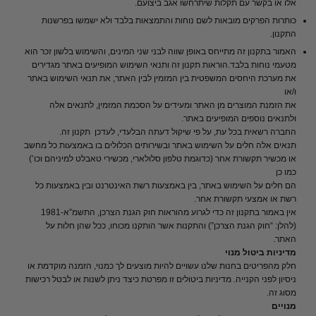
אלו או בקשר עם תקלות שיתרחשו אגב ביצועם.
כותרות הפרקים מובאות לשם נוחות והתמצאות בלבד ולא ישמשו בפרשנות
התקנון.
האמור בתקנון זה מתייחס באופן שווה לבני שני המינים, והשימוש בלשון זכר הוא
מטעמי נוחות בלבד.הוראות תקנון זה ותנאי השימוש המופיעים באתר מגדירים
את מערכת היחסים המשפטית בין המזמין לבין האתר, את תנאי השימוש באתר
ו/או
את הזמנת המוצרים מן האתר ומעידים על הסכמת המזמין, לתנאים אלה
ולתנאים נוספים המופיעים באתר.
החברה רשאית בכל עת, על פי שיקול דעתה הבלעדי, לעדכן תקנון זה.
תנאים אלה חלים על השימוש באתר ובשירותים הכלולים בו באמצעות כל מחשב
או מכשיר תקשורת אחר (כדוגמת טלפון סלולארי, מכשירי טאבלט למיניהם וכו’)
כמו כן
הם חלים על השימוש באתר, בין באמצעות רשת האינטרנט ובין באמצעות כל
רשת או אמצעי תקשורת אחר.
אין באמור בתקנון זה כדי לגרוע מהוראות חוק הגנת הצרכן, התשמ”א-1981
(להלן: “חוק הגנת הצרכן”) והתקנות אשר הותקנו מכוחו, ככל שהן חלות על
האתר.
מדיניות ביטול מנוי
חלק מהפריטים בחנות שלנו עשויים להיות מוצעים לך כמנוי, הזמנה מוקדמת או
ניסיון לפני הקנייה. מדיניות ביטולים זו מפרטת כיצד ניתן לשנות או לבטל רכישות
מסוג זה.
מנויים