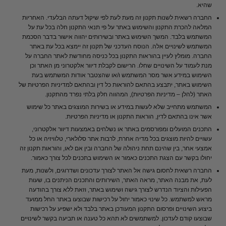
שהיא.
החברה רשאית לשנות תקנון זה מעת לעת לפי שיקול דעתה הבלעדי. האחריות
המלאה להכרת התקנון והשימוש באתר על פי תנאי התקנון חלה בכל עת על
המשתמש בלבד. המשך השימוש באתר ובשירותים יהווה אישור בדבר הסכמת
המשתמש לשינויים אלה. הנוסח העדכני של תקנון זה יימצא בכל עת באתר
החברה. מומלץ לעיין בהוראות התקנון בכל כניסה מחודשת לאתר החברה על
מנת לעמוד על השינויים שחלו. הרישום לקבלת דיוור אלקטרוני מן האתר וכן
השימוש במידע אשר מסר המשתמש ו/או שהצטבר אודות המשתמש בעת
השימוש באתר, יתבצע בהתאם להוראות כל דין ובהתאם למדיניות הפרטיות של
האתר (להלן – מדיניות הפרטיות), המהווה חלק בלתי נפרד מהתקנון.
המשתמש מתחייב שלא לעשות במידע או בשירות המוצגים באתר כל שימוש
אשר אינו בהתאם לדין, הוראות התקנון או מדיניות הפרטיות.
התכנים המועלים ומפורסמים באתר או נשלחים באמצעות דיוור אלקטרוני,
עשויים להיות מוצגים בכל מדיה אחרת, לרבות אתר סלולארי, טלוויזיה או כל
אמצעי אחר, בין שהינם תחת ניהולה של החברה ובין אם לאו, והוראות תקנון זה
יחולו בקשר עם הצגת התכנים כאמור או השימוש בתכנים לכל צורך כאמור.
החברה רשאית לחסום גישה אל האתר לצורך עדכונים ושדרוגים, ולשנות, מעת
לעת, את מבנה האתר, מראה האתר, השירותים והתכנים הניתנים בו, שעות
הפעילות והציוד הנדרש לצורך גישה ושימוש באתר, וזאת ללא צורך בהודעה
מראש למשתמש. כל שינוי כאמור יחול על רכישות שבוצעו באתר החל ממועד
ביצוע השינויים ופרסום התקנון המעודכן באתר בלבד ולא ישפיע על רכישות
שבוצעו קודם לעדכון. למשתמשים לא תהא כל טענה או תביעה בקשר לשינויים