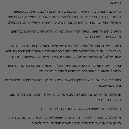
הרשמה.
כל אדם, לרבות חברה, רשאי להשתמש באתר, לרבות לבצע רכישות באמצעות
האתר, בין היתר, בכפוף להיותו כשיר לבצע פעולות משפטיות מחייבות, בעל כרטיס
אשראי תקף ,שהונפק ע”י אחת מחברות כרטיסי האשראי (לעיל ולהלן: “המזמין”).
הרישום הינו חד פעמי, כאשר לאחריו המזמין לא יידרש לשוב ולהירשם בכל פעם
מחדש בעת ביצוע הרכישה.
בעת הרישום באתר על המזמין להזין שם משתמש וסיסמא וכן את כתובת הדואר
האלקטרוני שלו לצורך הסכמה לדיוור ישיר בהתאם לכל האמור בחוק ה”ספאם” ולא
יהווה עילה לתביעה עתידית של מי מהצדדים באופן אישי או באמצעות החברה.
במידה וישכח המזמין את הסיסמא, תשלח אליו הסיסמא הקיימת כפי שהוזנה בעת
הרישום הראשוני באתר לכתובת הדוא”ל אשר הוזנה באתר.
בעתיד אם וכאשר יבקש המזמין לרכוש מוצרים נוספים, יזוהה המזמין לפי שם המזמין
והסיסמא שבחר.
פרטי המזמין יעודכנו בהתאם לנתונים אשר ימולאו על ידי המזמין בטופס הרישום
המקוון במצוי באתר.
הנהלת האתר רשאית מעת לעת לדרוש פרטי זיהוי נוספים.
מבלי לגרוע מהאמור לעיל, החברה תהא רשאית למנוע מכל אדם להשתמש באתר,
באופן זמני או לצמיתות על פי שיקול דעתה הבלעדי ומבלי למסור