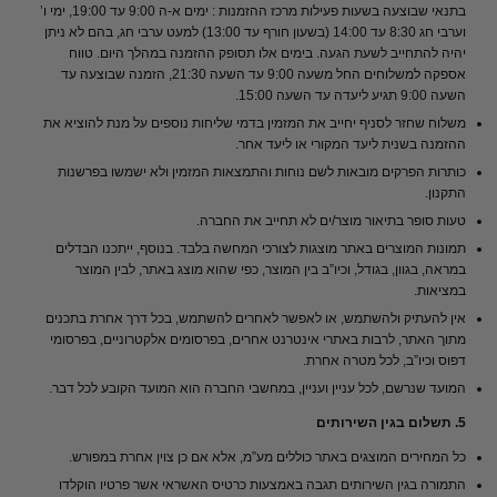
בתנאי שבוצעה בשעות פעילות מרכז ההזמנות : ימים א-ה 9:00 עד 19:00, ימי ו’
וערבי חג 8:30 עד 14:00 (בשעון חורף עד 13:00) למעט ערבי חג, בהם לא ניתן
יהיה להתחייב לשעת הגעה. בימים אלו תסופק ההזמנה במהלך היום. טווח
אספקה למשלוחים החל משעה 9:00 עד השעה 21:30, הזמנה שבוצעה עד
השעה 9:00 תגיע ליעדה עד השעה 15:00.
משלוח שחזר לסניף יחייב את המזמין בדמי שליחות נוספים על מנת להוציא את
ההזמנה בשנית ליעד המקורי או ליעד אחר.
כותרות הפרקים מובאות לשם נוחות והתמצאות המזמין ולא ישמשו בפרשנות
התקנון.
טעות סופר בתיאור מוצר/ים לא תחייב את החברה.
תמונות המוצרים באתר מוצגות לצורכי המחשה בלבד. בנוסף, ייתכנו הבדלים
במראה, בגוון, בגודל, וכיו”ב בין המוצר, כפי שהוא מוצג באתר, לבין המוצר
במציאות.
אין להעתיק ולהשתמש, או לאפשר לאחרים להשתמש, בכל דרך אחרת בתכנים
מתוך האתר, לרבות באתרי אינטרנט אחרים, בפרסומים אלקטרוניים, בפרסומי
דפוס וכיו”ב, לכל מטרה אחרת.
המועד שנרשם, לכל עניין ועניין, במחשבי החברה הוא המועד הקובע לכל דבר.
5. תשלום בגין השירותים
כל המחירים המוצגים באתר כוללים מע”מ, אלא אם כן צוין אחרת במפורש.
התמורה בגין השירותים תגבה באמצעות כרטיס האשראי אשר פרטיו הוקלדו