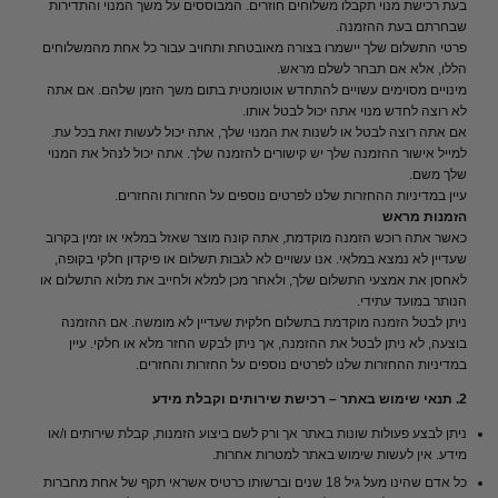
בעת רכישת מנוי תקבלו משלוחים חוזרים. המבוססים על משך המנוי והתדירות
שבחרתם בעת ההזמנה.
פרטי התשלום שלך יישמרו בצורה מאובטחת ותחויב עבור כל אחת מהמשלוחים
הללו, אלא אם תבחר לשלם מראש.
מינויים מסוימים עשויים להתחדש אוטומטית בתום משך הזמן שלהם. אם אתה
לא רוצה לחדש מנוי אתה יכול לבטל אותו.
אם אתה רוצה לבטל או לשנות את המנוי שלך, אתה יכול לעשות זאת בכל עת.
למייל אישור ההזמנה שלך יש קישורים להזמנה שלך. אתה יכול לנהל את המנוי
שלך משם.
עיין במדיניות ההחזרות שלנו לפרטים נוספים על החזרות והחזרים.
הזמנות מראש
כאשר אתה רוכש הזמנה מוקדמת, אתה קונה מוצר שאזל במלאי או זמין בקרוב
שעדיין לא נמצא במלאי. אנו עשויים לא לגבות תשלום או פיקדון חלקי בקופה,
לאחסן את אמצעי התשלום שלך, ולאחר מכן למלא ולחייב את מלוא התשלום או
הנותר במועד עתידי.
ניתן לבטל הזמנה מוקדמת בתשלום חלקית שעדיין לא מומשה. אם ההזמנה
בוצעה, לא ניתן לבטל את ההזמנה, אך ניתן לבקש החזר מלא או חלקי. עיין
במדיניות ההחזרות שלנו לפרטים נוספים על החזרות והחזרים.
2. תנאי שימוש באתר – רכישת שירותים וקבלת מידע
ניתן לבצע פעולות שונות באתר אך ורק לשם ביצוע הזמנות, קבלת שירותים ו/או
מידע. אין לעשות שימוש באתר למטרות אחרות.
כל אדם שהינו מעל גיל 18 שנים וברשותו כרטיס אשראי תקף של אחת מחברות