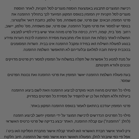
רכישת המוצרים תתבצע באמצעות הוספת מוצרים לסל הקניות, לאחר הוספת
מוצרים לסל הקניות יזין המזמין בטופס המקוון המיועד לכך בתהליך ההזמנה את
פרטי המזמין הבאים: שם פרטי, שם משפחה, מס’ טלפון, כתובת דואר אלקטרוני,
בנוסף יש למסור את פרטי מקבל ההזמנה, שם פרטי, שם משפחה, מס’ טלפון, יישוב,
רחוב מס’ בית, קומה, דירה, כניסה וכל פרט מזהה אחר שיש בידיו לסייע למבצע
המשלוח לאתר בקלות את הנכס אליו מתבצעת מסירת ההזמנה לרבות הערות ומידע
בנוגע לפעולת השילוח ו/או במידה ומקבל ההזמנה אינו בבית. השדות המסומנים
בכוכבית קיימת חובה למלאם ובלעדיהם לא תתאפשר השלמת ההזמנה.
על מנת למנוע כל אפשרות של תקלה במשלוח על המזמין למסור רק פרטים מדויקים
ונכונים ולוודא תקינותם.
בעת פעולת השלמת ההזמנה יאשר המזמין את פרטי ההזמנה ואת נכונות הפרטים
שמסר.
מילוי כל הפרטים מהווה תנאי מוקדם לביצוע ההזמנה וזאת לשם ביצוע ההזמנה
ביעילות וללא תקלות ועל כן יש להקפיד על מסירת כל הפרטים במדויק.
פרטי המזמין יעודכנו בהתאם לאמור בטופס ההזמנה המקוון באתר.
מילוי כל הפרטים הנדרשים לרכישת המוצר על ידי המזמין יחשב לביצוע הזמנה
(להלן: ”ההזמנה”) עם קבלת ההזמנה, האתר יבצע בדיקה של פרטי כרטיס האשראי
ורק לאחר אישור חברת האשראי ו/או לאחר קבלת אישור מחברת הסליקה ו/או ביט /
אפל פיי כפי שיובהר להלן, הפעולה תאושר ויצא אישור סופי של ההזמנה, חיוב הלקוח