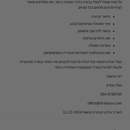
על מנת שנוכל לטפל בבעיה בדרך הטובה ביותר, אנו ממליצים מאוד
לצרף פרטים מלאים ככל שניתן:
תיאור הבעיה.
מהי הפעולה שניסיתם לבצע.
קישור לדף שבו גלשתם.
סוג הדפדפן וגרסתו.
מערכת הפעלה.
סוג הטכנולוגיה המסייעת (במידה והשתמשתם).
נטלי אהרון תעשה ככל יכולה על מנת להנגיש את האתר בצורה המיטבית
ולענות לפניות בצורה המקצועית והמהירה ביותר.
רכז נגישות:
נטלי אהרון
054-8788785
office@hii-beyou.com
תאריך
עדכון
הצהרת
נגישות
11-12-2024