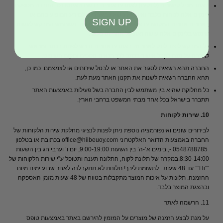
האתר מכיל קישורים (לינקים) לאתרים אחרים ברשת האינטרנט. החברה מספקת
לינקים אלה לנוחות בלבד ואין היא נושאת באחריות למידע המופיע בהם או
SIGN UP
באתרים אחרים המקושרים אליהם לתוקפם ולחוקיותם. משתמש המבקש לעשות
שימוש בלינקים אלה עושה זאת על אחריותו בלבד.
כל המבקש ליצור לינק לאתר זה באתרים אחרים נדרש לפנות בכתב ומראש
לחברה על מנת לקבל אישור בכתב לכך תנאים נוספים ומקום השיפוט.
החברה תהא רשאית לסגור את האתר או לבטל שירותים או לצמצמם. כמו כן,
תהא החברה רשאית לשנות את תקנון האתר מעת לעת.
כל מחלוקת שהיא בין משתמש לבין החברה בשל פעילות באמצעות האתר
תתברר בישראל בכל אחד מבתי המשפט ברחבי הארץ.
10. שירות לקוחות
לבירורים שונים ואינפורמציה נוספת ניתן לפנות לנציגי מחלקת שירות הלקוחות של
החברה באמצעות הדואר האלקטרוני office@hiibeuoy.com בכתובת או בטלפון
0548788785 -, בימים א’-ה’ בין השעות 9:00-19:00, יום ו’ וערבי חג בין השעות
8:30-14:00.במקרה של תלונת לקוח, התלונה תענה ותטופל ע”י שירות הלקוחות של
““Hi”” עד 48 שעות . לתשומת ליבך! תלונות לא תתקבלנה לאחר שבוע ימים מיום
ההזמנה. תלונות על איכות המוצר מתקבלות בטווח של 48 שעות מזמן האספקה
ובהצגת המוצר בלבד.
11. הרשמה לאתר
על מנת לבצע הזמנה של מוצרים על המזמין להירשם באתר באמצעות טופס