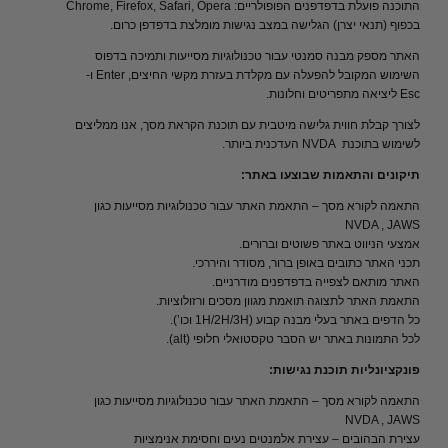
התוכנה פועלת בדפדפנים הפופולריים: Chrome, Firefox, Safari, Opera
בכפוף (תנאי יצרן) הגלישה במצב נגישות מומלצת בדפדפן כרום.
האתר מספק מבנה סמנטי עבור טכנולוגיות מסייעות ותמיכה בדפוס
השימוש המקובל להפעלה עם מקלדת בעזרת מקשי החיצים, Enter ו-
Esc ליציאה מתפריטים וחלונות.
לצורך קבלת חווית גלישה מיטבית עם תוכנת הקראת מסך, אנו ממליצים
לשימוש בתוכנת NVDA העדכנית ביותר.
תיקונים והתאמות שבוצעו באתר:
התאמה לקורא מסך – התאמת האתר עבור טכנולוגיות מסייעות כגון
NVDA , JAWS
אמצעי הניווט באתר פשוטים וברורים.
תכני האתר כתובים באופן ברור, מסודר והיררכי.
האתר מותאם לצפייה בדפדפנים מודרניים.
התאמת האתר לתצוגה תואמת מגוון מסכים ורזולוציות.
כל הדפים באתר בעלי מבנה קבוע (1H/2H/3H וכו’).
לכל התמונות באתר יש הסבר טקסטואלי חלופי (alt).
פונקציונליות תוכנת נגישות:
התאמה לקורא מסך – התאמת האתר עבור טכנולוגיות מסייעות כגון
NVDA , JAWS
עצירת הבהובים – עצירת אלמנטים נעים וחסימת אנימציות