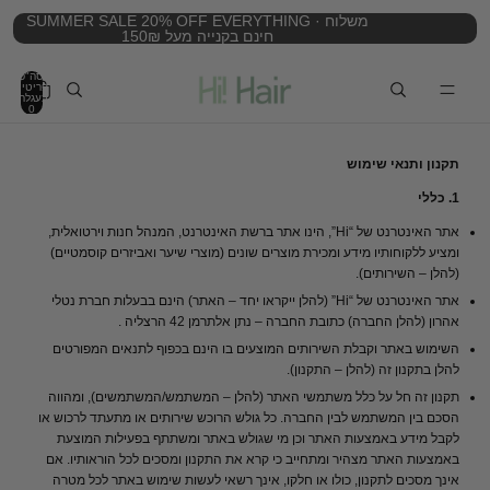
SUMMER SALE 20% OFF EVERYTHING · משלוח
חינם בקנייה מעל 150₪
סה"כ
פריטים
בעגלה:
0
תקנון ותנאי שימוש
1. כללי
אתר האינטרנט של “Hi”, הינו אתר ברשת האינטרנט, המנהל חנות וירטואלית,
ומציע ללקוחותיו מידע ומכירת מוצרים שונים (מוצרי שיער ואביזרים קוסמטיים)
(להלן – השירותים).
אתר האינטרנט של “Hi” (להלן ייקראו יחד – האתר) הינם בבעלות חברת נטלי
אהרון (להלן החברה) כתובת החברה – נתן אלתרמן 42 הרצליה .
השימוש באתר וקבלת השירותים המוצעים בו הינם בכפוף לתנאים המפורטים
להלן בתקנון זה (להלן – התקנון).
תקנון זה חל על כלל משתמשי האתר (להלן – המשתמש/המשתמשים), ומהווה
הסכם בין המשתמש לבין החברה. כל גולש הרוכש שירותים או מתעתד לרכוש או
לקבל מידע באמצעות האתר וכן מי שגולש באתר ומשתתף בפעילות המוצעת
באמצעות האתר מצהיר ומתחייב כי קרא את התקנון ומסכים לכל הוראותיו. אם
אינך מסכים לתקנון, כולו או חלקו, אינך רשאי לעשות שימוש באתר לכל מטרה