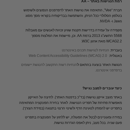
רמת הנגישות באתר – AA
חברת “Vee”, התאימה את נגישות האתר לדפדפנים הנפוצים ולשימוש
בטלפון הסלולרי ככל הניתן, והשתמשה בבדיקותיה בקוראי מסך מסוג
Jaws ו- NVDA.
מקפידה על עמידה בדרישות תקנות שוויון זכויות לאנשים עם מוגבלות
5568 התשע”ג 2013 ברמת AA. וכן, מיישמת את המלצות מסמך
WCAG2.2 מאת ארגון W3C.
בעברית:
הנחיות
לנגישות
תכנים
באינטרנט
באנגלית:
Web Content Accessibility Guidelines (WCAG) 2.0
הנגשת האתר בוצעה בהתאם ל
הנחיות
רשות
התקשוב
להנגשת
יישומים
בדפדפני
אינטרנט
.
כיצד עוברים למצב נגיש?
באתר מוצב אייקון נגישות (בד”כ בדפנות האתר). לחיצה על האייקון
מאפשרת פתיחת של תפריט הנגישות. לאחר בחירת הפונקציה המתאימה
בתפריט יש להמתין לטעינת הדף ולשינוי הרצוי בתצוגה (במידת הצורך).
במידה ומעוניינים לבטל את הפעולה, יש ללחוץ על הפונקציה בתפריט
פעם שניה. בכל מצב, ניתן לאפס הגדרות נגישות.