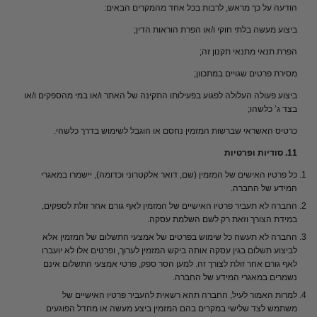
הודעה על כך מראש, לרבות בכל אחד מהמקרים הבאים:
ביצוע מעשה בלתי חוקי ו/או הפרת הוראות הדין;
הפרת תנאי מתנאי תקנון זה;
מסירת פרטים שגויים במתכוון;
ביצוע פעולה העלולה לפגוע בפעילותו התקינה של האתר ו/או במי מהספקים ו/או
בצד ג’ כלשהו;
כרטיס האשראי שברשות המזמין נחסם או הוגבל לשימוש בדרך כלשהי.
11.
סודיות
ופרטיות
כל
פרטיו
האישים
של
המזמין
(
שם
,
דואר
אלקטרוני
וכדומה
),
יישמרו
במאגרי
המידע
של
החברה
.
החברה
לא
תעביר
פרטיו
האישיים
של
המזמין
לאף
גורם
אחר
זולת
לספקים
,
במידת
הצורך
וזאת
רק
לשם
השלמת
עסקה
.
החברה
לא
תעשה
כל
שימוש
בפרטים
של
אמצעי
התשלום
של
המזמין
אלא
לביצוע
תשלום
בגין
עסקה
אותה
ביקש
המזמין
לערוך
,
ופרטים
אלו
לא
יועברו
לאף
גורם
אחר
זולת
לצורך
זה
.
למען
הסר
ספק
,
פרטי
אמצעי
התשלום
אינם
נשמרים
במאגרי
המידע
של
החברה
.
למרות
האמור
לעיל
,
החברה
תהא
רשאית
להעביר
פרטיו
האישיים
של
משתמש
לצד
שלישי
במקרים
בהם
המזמין
ביצע
מעשה
או
מחדל
הפוגעים