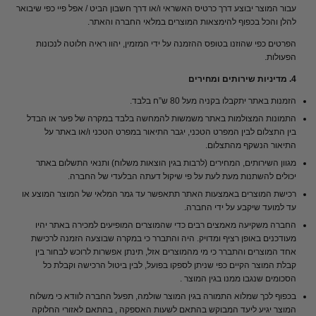
עבור המוצר יבוצע דרך כרטיס האשראי ו/או דרך חשבון הביט / אפל פיי כפי שיבואר
להלן והכל בכפוף להימצאות המוצרים במלאי החברה והאתר.
הפרטים כפי שהוזנו בטופס ההזמנה על ידי המזמין, יהוו ראיה חלוטה לנכונות
הפעולות.
4. מדיניות שירותים ומחירים
הזמנות באתר יתקבלו בקניה מעל 80 ש”ח בלבד.
התמונות המצולמות באתר משמשות להמחשה בלבד במקרה של פער או הבדל
בין התצלום לבין המפרט הטכני, יגבר התיאור במפרט הטכני ו/או באתר על
התיאור הנשקף מהתצלום.
מגוון השירותים, המחירים (לרבות בגין הוצאות משלוח) ותנאי התשלום באתר
יכולים להשתנות מעת לעת על פי שיקול דעתה הבלעדי של החברה.
רכישת המוצרים באמצעות האתר תתאפשר עד גמר המלאי של המוצר המוצע או
עד למועד שיקבע על ידי החברה.
החברה משקיעה מאמצים רבים כדי שהמוצרים המופיעים למכירה באתר יהיו
מעודכנים באופן רציף ומדויק. היה והתברר כי במקרה שבוצעה הזמנה לרכישת
אחד המוצרים והתברר כי מי מהמוצרים אזל, תינתן אפשרות לרוכש לבחור בין
קבלת המוצר הקיים כפי שניתן לספקו בפועל, לבין ביטול הרכישה וקבלת כל
הסכומים שנגבו ממנו בגין המוצר .
בכפוף לכך שמלוא התמורה בגין המוצר שולמה, תפעל החברה לוודא כי משלוח
המוצר יגיע ליעד המבוקש בהתאם לשעות האספקה , בהתאם לאזורי החלוקה