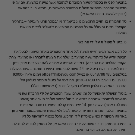
בהצעה לפני או בסמוך לשיגור המוצרים לכתובת אשר צויינה בהצעה. אם על פי
מדיניות החברה יתאפשר תשלום התמורה בתשלומים, יתבצע חיוב בהתאם
(בכפוף לאישור חברת האשראי).
סך התמורה בו יחוייב הרוכש מופיע ב”עגלה” או “במסך פרטי העסקה – בתהליך
הקופה”. סכום זה כולל את כל הפריטים המופיעים ב”עגלה” לרבות הוצאות
משלוח.
6. ביטול פעולות על ידי הרוכש
כל רוכש אשר הגיש הגיש הצעה לכל אחד מהמוצרים באתר ומעוניין לבטל את
הצעתו יודיע על כך תוך שעה ממועד בו שלח את הצעתו לחברה (או ממועד יצירת
הקשר הטלפוני עם החברה). במידה וההזמנה אמורה להתבצע ביום אחר, ניתן
יהיה למסור הודעת ביטול עד 24 שעות לפני מועד ביצוע ההזמנה בשעות פעילות
בטלפונים 0548788785 או במייל office@hiibeyou.com (ימים א’-ה’ 9:000-
19:00 יום ו’ וערבי חג 8:30-14:00). ההודעה על ביטול תימסר בטלפון של
החברה באמצעות טלפון ותשלח במקביל בכתב (באמצעות דוא”ל).
ביטול הפעולה יתאפשר כל זמן שטרם שוגרו המוצרים על ידי החברה ו/או מי
מטעמה לכתובת שנמסרה בהצעה. ביטול רכישה של כל מוצר אחר (שאינו
מתכלה כאמור) יעשה בתוך 14 ימים מיום קבלת המוצר בכתובת המצויינת
בהצעה, ובלבד שניתנה הודעה כאמור לעיל, ולא נעשה שימוש במוצר והוא נתון
באריזתו המקורית כפי שנמסרה לידי הרוכש. והכל בכפוף להוראות כל דין.
במידה והמזמין חויב בטעות על ידי חברת האשראי, על המזמין להודיע להנהלת
האתר על מנת לבצע זיכוי בהתאם.