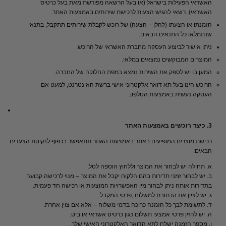
האשראי הפעילות בישראל (או בעל הרשאה מפורשת מאת בעל כרטיס
האשראי), רשאי להגיש הצעות לרכישת שירותים באמצעות האתר.
הזמנתו או הצעתו (להלן – הצעה) של רוכש לקבלת שירותים תתקבל, בתנאי
שנתמלאו כל התנאים הבאים:
ניתן אישור לביצוע העסקה מחברת האשראי של הרוכש.
המוצרים המבוקשים נמצאים במלאי.
המען בו יש לספק את השירות נמצא במפת החלוקה של החברה.
הרוכש הינו בעל תא דואר אלקטרוני אישי ברשת האינטרנט, למעט אם
העסקה נעשית באמצעות הטלפון.
3. כיצד רוכשים באמצעות האתר
רכישת מוצרים המופיעים באתר באמצעות האתר תתאפשר בכפוף לנקיטת הצעדים
הבאים:
א. תחילה יש לבחור את המוצר וללחוץ הוספה לסל;
ב. יש לבחור זמני תדירות בהם הלקוח יקבל את המוצר – מנוי לרכישה קבועה
בתדירות אותה ניתן לבחור מין האפשרויות המוצעות או רכישה חד פעמית.
ג. יש לציין את הכתובת למשלוח ,פרטי המקבל.
ד. לתשומת לבך כל הזמנה כרוכה בדמי משלוח – אלא אם צוין אחרת.
ה. יש להזין פרטי אמצעי תשלום כגון כרטיס אשראי או ביט.
ו. מספר הזמנה ישלח לתא הדואר האלקטרוני האישי שלך.