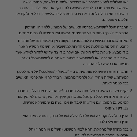
ו
/
או
העלולים
לפגוע
בחברה
ו
/
או
בצדדים
שלישיים
כלשהם
,
המזמין
עשה
שימוש
בשירותי
החברה
לביצוע
מעשה
בלתי
חוקי
,
אם
התקבל
בידי
החברה
צו
שיפוטי
המורה
לה
למסור
את
פרטי
המזמין
לצד
שלישי
וכן
בכל
מחלוקת
או
הליכים
משפטיים
.
החברה
תוכל
להשתמש
בפרטיו
האישיים
של
המזמין
,
ללא
זיהוי
המזמין
הספציפי
,
לצורך
ניתוח
מידע
סטטיסטי
והצגתו
ו
/
או
מסירתו
לגורמים
אחרים
.
מאחר
שמדובר
בביצוע
פעולות
בסביבה
מקוונת
אין
באפשרותה
של
החברה
להבטיח
חסינות
מוחלטת
מפני
חדירות
למחשביה
או
חשיפת
המידע
האגור
בידי
מבצעי
פעולות
בלתי
חוקיות
.
אם
יעלה
בידי
צד
שלישי
לחדור
למידע
אשר
שמור
בידי
החברה
ו
/
או
להשתמש
בו
לרעה
,
לא
תהיה
למשתמש
כל
טענה
,
תביעה
או
דרישה
כלפי
החברה
.
החברה
תהא
רשאית
לעשות
שימוש
ב
– “
עוגיות
” (“cookies”)
על
מנת
לספק
למשתמש
שירות
מהיר
ויעיל
ולחסוך
מהמזמין
הצורך
להזין
את
פרטיו
האישיים
בכל
כניסה
לאתר
.
בקיום
מקרים
שאינם
בשליטתה
של
החברה
ו
/
או
הנובעים
מכח
עליון
,
החברה
לא
תהא
אחראית
לכל
נזק
מכל
סוג
שהוא
,
עקיף
או
ישיר
,
שייגרם
למזמין
ו
/
או
למי
מטעם
המזמין
עם
מידע
זה
יאבד
או
אם
יעשה
בו
שימוש
לא
מורשה
.
12.
דין
ושיפוט
הדין
החל
על
תקנון
זה
ו
/
או
על
כל
פעולה
ו
/
או
על
סכסוך
הנובע
ממנו
,
הוא
הדין
הישראלי
בלבד
.
בכל
מקרה
של
מחלוקת
,
תהא
לבתי
המשפט
(
השלום
או
המחוזי
)
תל
אביב
-
יפו
הסמכות
הבלעדית
לדון
בה
.