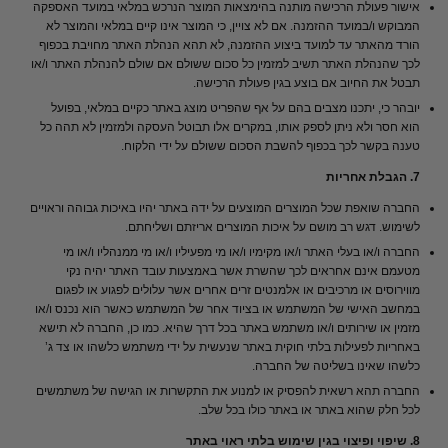
אישור פעולת הרכישה מותנה בהימצאות המוצר הנרכש במלאי במועד האספקה
המבוקש ו/במועד ההזמנה. אם לא צויין, כי המוצר אינו קיים במלאי והמוצר לא
הורד מהאתר עד למועד ביצוע ההזמנה, לא תהא הנהלת האתר מחויבת בכפוף
לכך שהנהלת האתר תשיב למזמין כל סכום ששולם אם שולם להנהלת האתר ו/או
תבטל את החיוב אם בוצע בגין פעולת הרכישה.
יובהר כי, יתכנו מצבים בהם על אף שהפריט מוצג באתר כקיים במלאי, בפועל
הוא חסר ולא ניתן לספק אותו, במקרים אלו תבוטל העסקה ולמזמין לא תהה כל
טענה בקשר לכך בכפוף להשבת הסכום ששולם על ידי הלקוח.
7. הגבלת אחריות
החברה שואפת שכל המוצרים המוצעים על ידה באתר יהיו באיכות גבוהה וראויים
לשימוש. דגש רב מושם על איכות המוצרים אריזתם ושליחתם.
החברה ו/או בעלי האתר ו/או מקימיו ו/או מי מפעיליו ו/או מי ממנהליו ו/או מי
מטעמם אינם אחראים לכך שהשרת אשר באמצעות עובד האתר יהיה נקי
מווירוסים או מרכיבים או אלמנטים זרים אחרים אשר עלולים לפגוע או לפגום
במחשב האישי של המשתמש או בציוד אחר של המשתמש כאשר הוא נכנס ו/או
מזמין או שירותים ו/או משתמש באתר בכל דרך שהיא. כמו כן, החברה לא תישא
באחריות לפעילות בלתי חוקית באתר שנעשית על ידי משתמש כלשהו או צד ג’
כלשהו שאינו בשליטה של החברה.
החברה תהא רשאית להפסיק או למנוע את התקשרות או הגישה של משתמשים
לכל חלק שהוא באתר או באתר כולו בכל שלב.
8. שיפוי ופיצוי בגין שימוש בלתי ראוי באתר