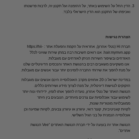
הדין
החל
על
השימוש
באתר
,
על
ההזמנה
ועל
תקנון
זה
,
לרבות
פרשנותו
ואכיפתו
של
התקנון
הוא
הדין
הישראלי
בלבד
.
הצהרת נגישות
חברת Hi (נטלי אהרון), אחראית על הקמת והפעלת אתר : https://hii-
hair.mymvn.app. אנו רואים חשיבות רבה במתן שירות שוויוני לכלל
האזרחים ובשיפור השירות הניתן לאזרחים עם מוגבלות.
אנו משקיעים משאבים רבים בהנגשת האתר והנכסים הדיגיטליים שלנו
על מנת להפוך את שירותי החברה לזמינים יותר עבור אנשים עם מוגבלות.
במדינת ישראל כ-20 אחוזים מקרב האוכלוסייה הינם אנשים עם מוגבלות
הזקוקים לנגישות דיגיטלית, על מנת לצרוך מידע ושירותים כללים.
הנגשת האתר של נטלי אהרון, נועדה להפוך אותו לזמין, ידידותי ונוח יותר
לשימוש עבור אוכלוסיות עם צרכים מיוחדים, הנובעים בין היתר
ממוגבלויות מוטוריות שונות,
לקויות קוגניטיביות, קוצר רואי, עיוורון או עיוורון צבעים, לקויות שמיעה וכן
אוכלוסייה הנמנית על בני הגיל השלישי.
הנגשת אתר זה בוצעה על ידי חברת הנגשת האתרים “Vee הנגשת
אתרים”.